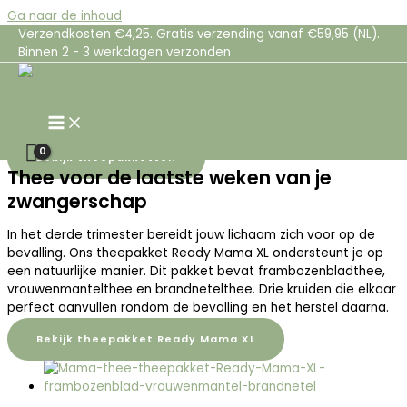
Ga naar de inhoud
Mama-thee voor rust, voorbereiding en herstel
Verzendkosten €4,25. Gratis verzending vanaf €59,95 (NL).
Binnen 2 - 3 werkdagen verzonden
tijdens je zwangerschap
Natuurlijke kruidenthee voor de laatste fase van je
zwangerschap, de bevalling en de kraamtijd. Voor een moment
van rust én ondersteuning van je lichaam
❤️
Bekijk theepakketten
Thee voor de laatste weken van je
zwangerschap
In het derde trimester bereidt jouw lichaam zich voor op de
bevalling. Ons theepakket Ready Mama XL ondersteunt je op
een natuurlijke manier. Dit pakket bevat frambozenbladthee,
vrouwenmantelthee en brandnetelthee. Drie kruiden die elkaar
perfect aanvullen rondom de bevalling en het herstel daarna.
Bekijk theepakket Ready Mama XL